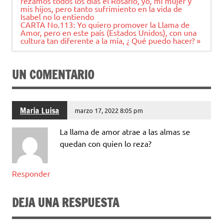
de
rezamos todos los días el Rosario, yo, mi mujer y
entradas
mis hijos, pero tanto sufrimiento en la vida de
Isabel no lo entiendo
CARTA No.113: Yo quiero promover la Llama de
Amor, pero en este país (Estados Unidos), con una
cultura tan diferente a la mía, ¿ Qué puedo hacer? »
UN COMENTARIO
Maria Luisa
marzo 17, 2022 8:05 pm
La llama de amor atrae a las almas se
quedan con quien lo reza?
Responder
DEJA UNA RESPUESTA