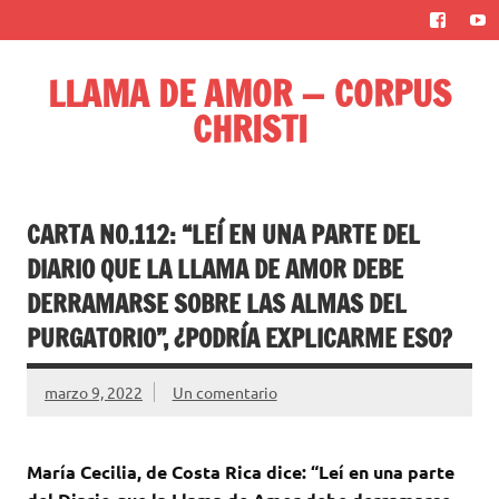
Saltar
al
contenido
LLAMA DE AMOR — CORPUS
CHRISTI
Blog de la Llama de Amor
CARTA NO.112: “LEÍ EN UNA PARTE DEL
DIARIO QUE LA LLAMA DE AMOR DEBE
DERRAMARSE SOBRE LAS ALMAS DEL
PURGATORIO”, ¿PODRÍA EXPLICARME ESO?
marzo 9, 2022
Un comentario
María Cecilia, de Costa Rica dice: “Leí en una parte