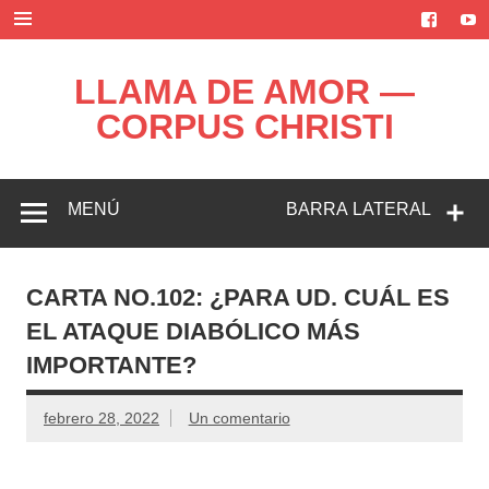
Saltar
al
contenido
LLAMA DE AMOR —
CORPUS CHRISTI
Blog de la Llama de Amor
MENÚ
BARRA LATERAL
CARTA NO.102: ¿PARA UD. CUÁL ES
EL ATAQUE DIABÓLICO MÁS
IMPORTANTE?
febrero 28, 2022
Un comentario