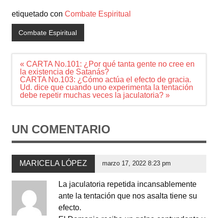
etiquetado con
Combate Espiritual
Combate Espiritual
Navegación
« CARTA No.101: ¿Por qué tanta gente no cree en
de
la existencia de Satanás?
entradas
CARTA No.103: ¿Cómo actúa el efecto de gracia.
Ud. dice que cuando uno experimenta la tentación
debe repetir muchas veces la jaculatoria? »
UN COMENTARIO
MARICELA LÓPEZ
marzo 17, 2022 8:23 pm
La jaculatoria repetida incansablemente
ante la tentación que nos asalta tiene su
efecto.