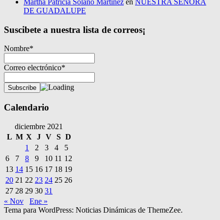
Martha Patricia Solano Martinez
en
NUESTRA SEÑORA
DE GUADALUPE
Suscibete a nuestra lista de correos¡
Nombre*
Correo electrónico*
Calendario
diciembre 2021
L
M
X
J
V
S
D
1
2
3
4
5
6
7
8
9
10
11
12
13
14
15
16
17
18
19
20
21
22
23
24
25
26
27
28
29
30
31
« Nov
Ene »
Tema para WordPress: Noticias Dinámicas de ThemeZee.