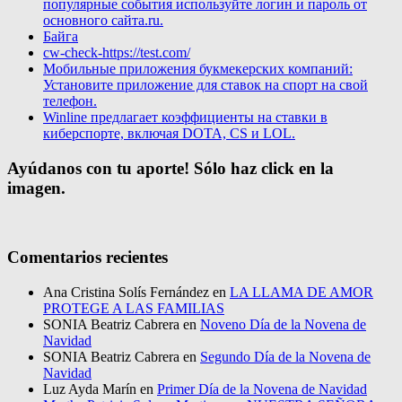
популярные события используйте логин и пароль от
основного сайта.ru.
Байга
cw-check-https://test.com/
Мобильные приложения букмекерских компаний:
Установите приложение для ставок на спорт на свой
телефон.
Winline предлагает коэффициенты на ставки в
киберспорте, включая DOTA, CS и LOL.
Ayúdanos con tu aporte! Sólo haz click en la
imagen.
Comentarios recientes
Ana Cristina Solís Fernández
en
LA LLAMA DE AMOR
PROTEGE A LAS FAMILIAS
SONIA Beatriz Cabrera
en
Noveno Día de la Novena de
Navidad
SONIA Beatriz Cabrera
en
Segundo Día de la Novena de
Navidad
Luz Ayda Marín
en
Primer Día de la Novena de Navidad