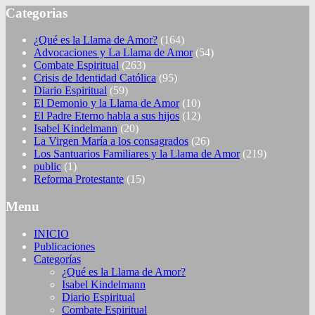
Categorias
¿Qué es la Llama de Amor?
(164)
Advocaciones y La Llama de Amor
(54)
Combate Espiritual
(263)
Crisis de Identidad Católica
(95)
Diario Espiritual
(59)
El Demonio y la Llama de Amor
(10)
El Padre Eterno habla a sus hijos
(12)
Isabel Kindelmann
(20)
La Virgen María a los consagrados
(26)
Los Santuarios Familiares y la Llama de Amor
(219)
public
(1)
Reforma Protestante
(15)
Menu
INICIO
Publicaciones
Categorías
¿Qué es la Llama de Amor?
Isabel Kindelmann
Diario Espiritual
Combate Espiritual