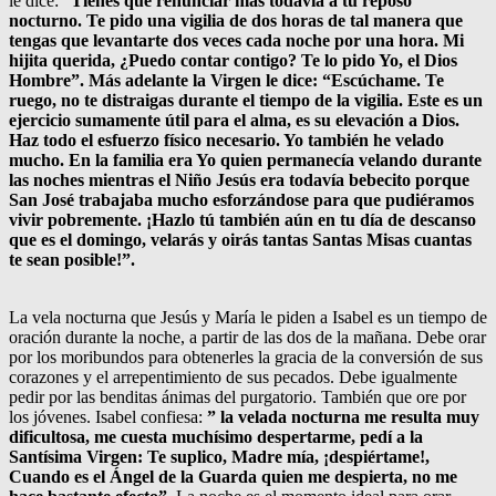
le dice: “
Tienes que renunciar más todavía a tu reposo
nocturno. Te pido una vigilia de dos horas de tal manera que
tengas que levantarte dos veces cada noche por una hora. Mi
hijita querida, ¿Puedo contar contigo? Te lo pido Yo, el Dios
Hombre”. Más adelante la Virgen le dice: “Escúchame. Te
ruego, no te distraigas durante el tiempo de la vigilia. Este es un
ejercicio sumamente útil para el alma, es su elevación a Dios.
Haz todo el esfuerzo físico necesario. Yo también he velado
mucho. En la familia era Yo quien permanecía velando durante
las noches mientras el Niño Jesús era todavía bebecito porque
San José trabajaba mucho esforzándose para que pudiéramos
vivir pobremente. ¡Hazlo tú también aún en tu día de descanso
que es el domingo, velarás y oirás tantas Santas Misas cuantas
te sean posible!”.
La vela nocturna que Jesús y María le piden a Isabel es un tiempo de
oración durante la noche, a partir de las dos de la mañana. Debe orar
por los moribundos para obtenerles la gracia de la conversión de sus
corazones y el arrepentimiento de sus pecados. Debe igualmente
pedir por las benditas ánimas del purgatorio. También que ore por
los jóvenes. Isabel confiesa:
” la velada nocturna me resulta muy
dificultosa, me cuesta muchísimo despertarme, pedí a la
Santísima Virgen: Te suplico, Madre mía, ¡despiértame!,
Cuando es el Ángel de la Guarda quien me despierta, no me