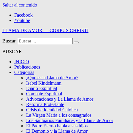
Saltar al contenido
Facebook
Youtube
LLAMA DE AMOR — CORPUS CHRISTI
Buscar:
Blog de la Llama de Amor
BUSCAR
INICIO
Publicaciones
Categorías
¿Qué es la Llama de Amor?
Isabel Kindelmann
Diario Espiritual
Combate Espiritual
Advocaciones y La Llama de Amor
Reforma Protestante
Crisis de Identidad Católica
La Virgen María a los consagrados
Los Santuarios Familiares y la Llama de Amor
El Padre Eterno habla a sus hijos
El Demonio y la Llama de Amor