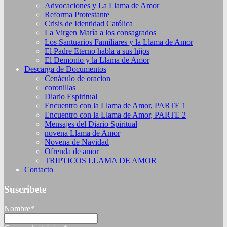
Advocaciones y La Llama de Amor
Reforma Protestante
Crisis de Identidad Católica
La Virgen María a los consagrados
Los Santuarios Familiares y la Llama de Amor
El Padre Eterno habla a sus hijos
El Demonio y la Llama de Amor
Descarga de Documentos
Cenáculo de oracion
coronillas
Diario Espiritual
Encuentro con la Llama de Amor, PARTE 1
Encuentro con la Llama de Amor, PARTE 2
Mensajes del Diario Spiritual
novena Llama de Amor
Novena de Navidad
Ofrenda de amor
TRIPTICOS LLAMA DE AMOR
Contacto
Suscribete
Nombre*