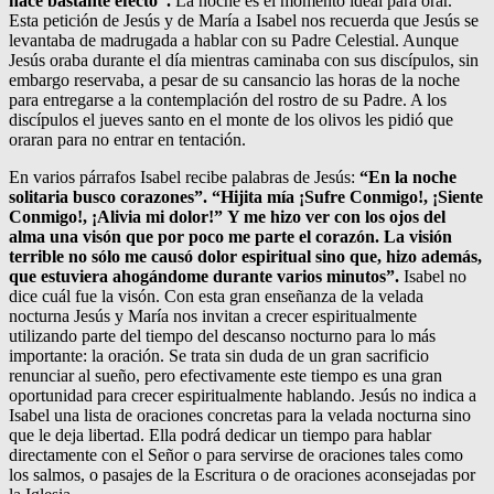
hace bastante efecto”.
La noche es el momento ideal para orar.
Esta petición de Jesús y de María a Isabel nos recuerda que Jesús se
levantaba de madrugada a hablar con su Padre Celestial. Aunque
Jesús oraba durante el día mientras caminaba con sus discípulos, sin
embargo reservaba, a pesar de su cansancio las horas de la noche
para entregarse a la contemplación del rostro de su Padre. A los
discípulos el jueves santo en el monte de los olivos les pidió que
oraran para no entrar en tentación.
En varios párrafos Isabel recibe palabras de Jesús:
“En la noche
solitaria busco corazones”. “Hijita mía ¡Sufre Conmigo!, ¡Siente
Conmigo!, ¡Alivia mi dolor!”
Y me hizo ver con los ojos del
alma una visón que por poco me parte el corazón. La visión
terrible no sólo me causó dolor espiritual sino que, hizo además,
que estuviera ahogándome durante varios minutos”.
Isabel no
dice cuál fue la visón. Con esta gran enseñanza de la velada
nocturna Jesús y María nos invitan a crecer espiritualmente
utilizando parte del tiempo del descanso nocturno para lo más
importante: la oración. Se trata sin duda de un gran sacrificio
renunciar al sueño, pero efectivamente este tiempo es una gran
oportunidad para crecer espiritualmente hablando. Jesús no indica a
Isabel una lista de oraciones concretas para la velada nocturna sino
que le deja libertad. Ella podrá dedicar un tiempo para hablar
directamente con el Señor o para servirse de oraciones tales como
los salmos, o pasajes de la Escritura o de oraciones aconsejadas por