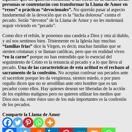
personas se contentarán con transformar la Llama de Amor en
“rezos” o prácticas “devocionales”.
No querrán pasar al aspecto
fundamental de la devoción que es la “lucha dolorosa” contra el
pecado. Serán “devotos” de la Llama de Amor y no les molestará
seguir viviendo en “pecado”.
Como dice el refrán, le ponemos una candela a Dios y otra al diablo,
y así nos sentimos bien. Tristemente en la Iglesia hay muchas
“familias frías”
dice la Virgen, es decir, muchas familias que se
sienten cristianas y se llaman católicas, pero que en realidad viven
“en la carne”
porque no han entendido que lo esencial del
seguimiento de Cristo es la renuncia al pecado y a lo que lleva al
pecado.
Una de las características de esta actitud es el rechazo al
sacramento de la confesión.
No aceptan confesar sus pecados ante
el sacerdote porque les da vergüenza, sienten miedo, o por puro
orgullo dicen que no se arrodillan ante otro hombre que es tan
pecador como ellos. Hay quienes desean ser liberadas de la acción
de los espíritus malignos pero no quieren utilizar los medios que
Dios nos da, entre éstos uno de los más importantes es la confesión
de los pecados.
Comparte la Llama de Amor