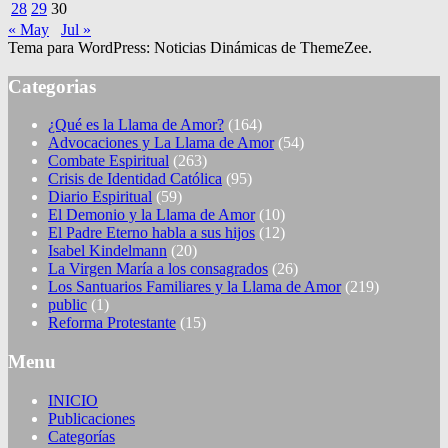
28
29
30
« May
Jul »
Tema para WordPress: Noticias Dinámicas de ThemeZee.
Categorias
¿Qué es la Llama de Amor?
(164)
Advocaciones y La Llama de Amor
(54)
Combate Espiritual
(263)
Crisis de Identidad Católica
(95)
Diario Espiritual
(59)
El Demonio y la Llama de Amor
(10)
El Padre Eterno habla a sus hijos
(12)
Isabel Kindelmann
(20)
La Virgen María a los consagrados
(26)
Los Santuarios Familiares y la Llama de Amor
(219)
public
(1)
Reforma Protestante
(15)
Menu
INICIO
Publicaciones
Categorías