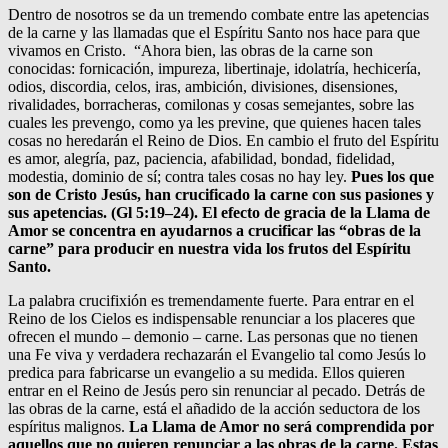
Dentro de nosotros se da un tremendo combate entre las apetencias
de la carne y las llamadas que el Espíritu Santo nos hace para que
vivamos en Cristo. “Ahora bien, las obras de la carne son
conocidas: fornicación, impureza, libertinaje, idolatría, hechicería,
odios, discordia, celos, iras, ambición, divisiones, disensiones,
rivalidades, borracheras, comilonas y cosas semejantes, sobre las
cuales les prevengo, como ya les previne, que quienes hacen tales
cosas no heredarán el Reino de Dios. En cambio el fruto del Espíritu
es amor, alegría, paz, paciencia, afabilidad, bondad, fidelidad,
modestia, dominio de sí; contra tales cosas no hay ley.
Pues los que
son de Cristo Jesús, han crucificado la carne con sus pasiones y
sus apetencias. (Gl 5:19–24). El efecto de gracia de la Llama de
Amor se concentra en ayudarnos a crucificar las “obras de la
carne” para producir en nuestra vida los frutos del Espíritu
Santo.
La palabra crucifixión es tremendamente fuerte. Para entrar en el
Reino de los Cielos es indispensable renunciar a los placeres que
ofrecen el mundo – demonio – carne. Las personas que no tienen
una Fe viva y verdadera rechazarán el Evangelio tal como Jesús lo
predica para fabricarse un evangelio a su medida. Ellos quieren
entrar en el Reino de Jesús pero sin renunciar al pecado. Detrás de
las obras de la carne, está el añadido de la acción seductora de los
espíritus malignos.
La Llama de Amor no será comprendida por
aquellos que no quieren renunciar a las obras de la carne. Estas