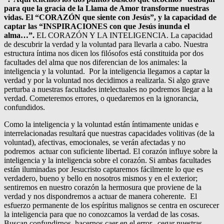
para que la gracia de la Llama de Amor transforme nuestras
vidas. El “CORAZÓN que siente con Jesús”, y la capacidad de
captar las “INSPIRACIONES con que Jesús inunda el
alma…”.
EL CORAZÓN Y LA INTELIGENCIA. La capacidad
de descubrir la verdad y la voluntad para llevarla a cabo. Nuestra
estructura íntima nos dicen los filósofos está constituida por dos
facultades del alma que nos diferencian de los animales: la
inteligencia y la voluntad. Por la inteligencia llegamos a captar la
verdad y por la voluntad nos decidimos a realizarla. Si algo grave
perturba a nuestras facultades intelectuales no podremos llegar a la
verdad. Cometeremos errores, o quedaremos en la ignorancia,
confundidos.
Como la inteligencia y la voluntad están íntimamente unidas e
interrelacionadas resultará que nuestras capacidades volitivas (de la
voluntad), afectivas, emocionales, se verán afectadas y no
podremos actuar con suficiente libertad. El corazón influye sobre la
inteligencia y la inteligencia sobre el corazón. Si ambas facultades
están iluminadas por Jesucristo captaremos fácilmente lo que es
verdadero, bueno y bello en nosotros mismos y en el exterior;
sentiremos en nuestro corazón la hermosura que proviene de la
verdad y nos dispondremos a actuar de manera coherente. El
esfuerzo permanente de los espíritus malignos se centra en oscurecer
la inteligencia para que no conozcamos la verdad de las cosas.
Buscan confundirnos, hacernos caer en el error, cegar nuestras