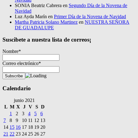
SONIA Beatriz Cabrera
en
Segundo Día de la Novena de
Navidad
Luz Ayda Marín
en
Primer Día de la Novena de Navidad
Martha Patricia Solano Martinez
en
NUESTRA SEÑORA
DE GUADALUPE
Suscibete a nuestra lista de correos¡
Nombre*
Correo electrónico*
Calendario
junio 2021
L
M
X
J
V
S
D
1
2
3
4
5
6
7
8
9
10
11
12
13
14
15
16
17
18
19
20
21
22
23
24
25
26
27