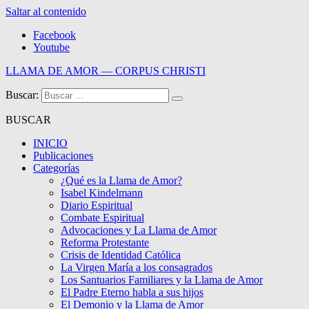
Saltar al contenido
Facebook
Youtube
LLAMA DE AMOR — CORPUS CHRISTI
Buscar:
Blog de la Llama de Amor
BUSCAR
INICIO
Publicaciones
Categorías
¿Qué es la Llama de Amor?
Isabel Kindelmann
Diario Espiritual
Combate Espiritual
Advocaciones y La Llama de Amor
Reforma Protestante
Crisis de Identidad Católica
La Virgen María a los consagrados
Los Santuarios Familiares y la Llama de Amor
El Padre Eterno habla a sus hijos
El Demonio y la Llama de Amor