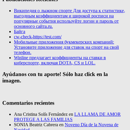
Википедия о лыжном спорте Для доступа к статистике,
выгодным коэффициентам и широкой росписи на
популярные события используйте логин и пароль от
основного сайта.ru.
Байга
cw-check-https://test.com/
Мобильные приложения букмекерских компаний:
Установите приложение для ставок на спорт на свой
телефон.
Winline предлагает коэффициенты на ставки в
киберспорте, включая DOTA, CS и LOL.
Ayúdanos con tu aporte! Sólo haz click en la
imagen.
Comentarios recientes
Ana Cristina Solís Fernández
en
LA LLAMA DE AMOR
PROTEGE A LAS FAMILIAS
SONIA Beatriz Cabrera
en
Noveno Día de la Novena de
Navidad