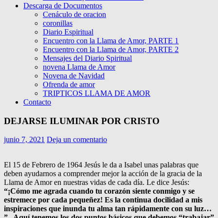
Descarga de Documentos
Cenáculo de oracion
coronillas
Diario Espiritual
Encuentro con la Llama de Amor, PARTE 1
Encuentro con la Llama de Amor, PARTE 2
Mensajes del Diario Spiritual
novena Llama de Amor
Novena de Navidad
Ofrenda de amor
TRIPTICOS LLAMA DE AMOR
Contacto
DEJARSE ILUMINAR POR CRISTO
junio 7, 2021
Deja un comentario
El 15 de Febrero de 1964 Jesús le da a Isabel unas palabras que
deben ayudarnos a comprender mejor la acción de la gracia de la
Llama de Amor en nuestras vidas de cada día. Le dice Jesús:
“¡Cómo me agrada cuando tu corazón siente conmigo y se
estremece por cada pequeñez! Es la continua docilidad a mis
inspiraciones que inunda tu alma tan rápidamente con su luz…
”. Aquí tenemos los dos puntos básicos que debemos “trabajar”