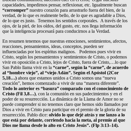
capacidades, impedirnos pensar, reflexionar, etc. Igualmente buscan
“corromper”
nuestro corazón para arrastrarlo fuera del bien, de la
verdad, de lo que es realmente bello, de lo que es agradable a Dios,
de lo que es justo. Tenemos los sentidos corporales. A través de los
ojos, de la piel, de los oídos, del gusto, etc. nos llega información
que la inteligencia procesará para conducirnos a la Verdad.
En resumen tenemos que nuestras emociones, sentimientos, afectos,
reacciones, pensamientos, ideas, conceptos, pueden ser
influenciadas por los espíritus malignos. Podemos pues vivir en
Cristo, según los pensamientos y sentimientos de Cristo, o podemos
vivir en oposición a Cristo, lejos de Cristo, fuera de Cristo,…lo que
San Pablo llama vivir en la
“carne”, según la “carne”, de acuerdo
al “hombre viejo”, al “viejo Adán”. Según el Apóstol (2Cor
5,18…)
ahora que estamos unidos a Cristo somos una “nueva
creación”, hemos comenzado a vivir de una “manera diferente”.
Todo lo anterior es “basura” comparado con el conocimiento de
Cristo (Fil 3,8…)
, con la comunión en sus padecimientos y en el
poder de su resurrección. La dinámica de la Llama de Amor no se
puede comprender si no tenemos claro que hemos sido llamados por
Dios a vivir en Cristo para participar en el premio de la gloria de su
resurrección. Pablo dice:
olvido lo que dejé atrás y me lanzo a lo
que está por delante, corriendo hacia la meta, al premio al que
Dios me llama desde lo alto en Cristo Jesús”. (Flp 3:13–14).