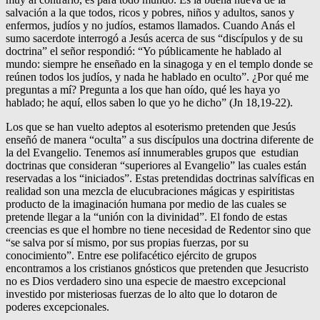
salvación a la que todos, ricos y pobres, niños y adultos, sanos y
enfermos, judíos y no judíos, estamos llamados. Cuando Anás el
sumo sacerdote interrogó a Jesús acerca de sus “discípulos y de su
doctrina” el señor respondió: “Yo públicamente he hablado al
mundo: siempre he enseñado en la sinagoga y en el templo donde se
reúnen todos los judíos, y nada he hablado en oculto”. ¿Por qué me
preguntas a mí? Pregunta a los que han oído, qué les haya yo
hablado; he aquí, ellos saben lo que yo he dicho” (Jn 18,19-22).
Los que se han vuelto adeptos al esoterismo pretenden que Jesús
enseñó de manera “oculta” a sus discípulos una doctrina diferente de
la del Evangelio. Tenemos así innumerables grupos que estudian
doctrinas que consideran “superiores al Evangelio” las cuales están
reservadas a los “iniciados”. Estas pretendidas doctrinas salvíficas en
realidad son una mezcla de elucubraciones mágicas y espiritistas
producto de la imaginación humana por medio de las cuales se
pretende llegar a la “unión con la divinidad”. El fondo de estas
creencias es que el hombre no tiene necesidad de Redentor sino que
“se salva por sí mismo, por sus propias fuerzas, por su
conocimiento”. Entre ese polifacético ejército de grupos
encontramos a los cristianos gnósticos que pretenden que Jesucristo
no es Dios verdadero sino una especie de maestro excepcional
investido por misteriosas fuerzas de lo alto que lo dotaron de
poderes excepcionales.