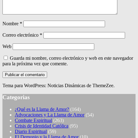
Nombre
*
Correo electrónico
*
Web
Guarda mi nombre, correo electrónico y web en este navegador
para la próxima vez que comente.
Tema para WordPress: Noticias Dinámicas de ThemeZee.
Categorias
¿Qué es la Llama de Amor?
(164)
Advocaciones y La Llama de Amor
(54)
Combate Espiritual
(263)
Crisis de Identidad Católica
(95)
Diario Espiritual
(59)
El Demonio y la Llama de Amor
(10)