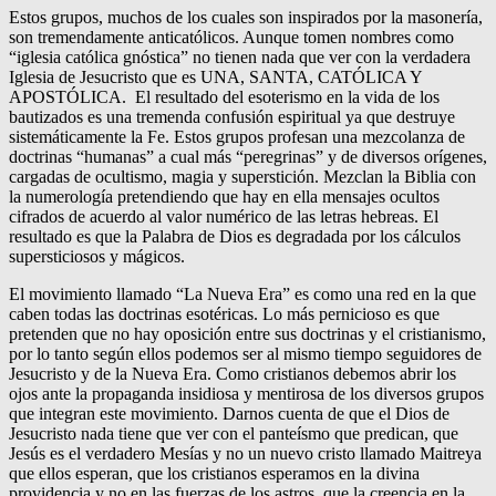
Estos grupos, muchos de los cuales son inspirados por la masonería,
son tremendamente anticatólicos. Aunque tomen nombres como
“iglesia católica gnóstica” no tienen nada que ver con la verdadera
Iglesia de Jesucristo que es UNA, SANTA, CATÓLICA Y
APOSTÓLICA. El resultado del esoterismo en la vida de los
bautizados es una tremenda confusión espiritual ya que destruye
sistemáticamente la Fe. Estos grupos profesan una mezcolanza de
doctrinas “humanas” a cual más “peregrinas” y de diversos orígenes,
cargadas de ocultismo, magia y superstición. Mezclan la Biblia con
la numerología pretendiendo que hay en ella mensajes ocultos
cifrados de acuerdo al valor numérico de las letras hebreas. El
resultado es que la Palabra de Dios es degradada por los cálculos
supersticiosos y mágicos.
El movimiento llamado “La Nueva Era” es como una red en la que
caben todas las doctrinas esotéricas. Lo más pernicioso es que
pretenden que no hay oposición entre sus doctrinas y el cristianismo,
por lo tanto según ellos podemos ser al mismo tiempo seguidores de
Jesucristo y de la Nueva Era. Como cristianos debemos abrir los
ojos ante la propaganda insidiosa y mentirosa de los diversos grupos
que integran este movimiento. Darnos cuenta de que el Dios de
Jesucristo nada tiene que ver con el panteísmo que predican, que
Jesús es el verdadero Mesías y no un nuevo cristo llamado Maitreya
que ellos esperan, que los cristianos esperamos en la divina
providencia y no en las fuerzas de los astros, que la creencia en la