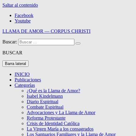
Saltar al contenido
Facebook
Youtube
LLAMA DE AMOR — CORPUS CHRISTI
Buscar:
Blog de la Llama de Amor
BUSCAR
Barra lateral
INICIO
Publicaciones
Categorías
¿Qué es la Llama de Amor?
Isabel Kindelmann
Diario Espiritual
Combate Espiritual
Advocaciones y La Llama de Amor
Reforma Protestante
Crisis de Identidad Católica
La Virgen María a los consagrados
Los Santuarios Familiares y la Llama de Amor