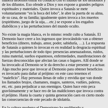
manera debemos entrar en contacto con el mundo de los demonios y
de los difuntos. Eso ofende a Dios y nos expone a grandes peligros
espirituales y materiales. Quien invoca a Satanás se mete
voluntariamente “en la boca del lobo”, le abre la puerta de su alma,
de su casa, de su familia; igualmente quien invoca a los muertos
(espiritismo, juego de la uija,…etc.) se expone a los engaños
diabólicos y a las perturbaciones del mundo oculto.
No existe la magia blanca, es lo mismo: rendir culto a Satanás. El
Demonio hace creer a los ingenuos que invocándolo van a obtener
beneficios (dinero, trabajo, amor, poder, sabiduría, …). La respuesta
de Satanás a quienes lo invocan es en realidad la desgracia espiritual
y las perturbaciones de todo tipo: presencias amenazadoras, ruidos,
ruina material, sueños espantosos, enfermedades, manifestaciones de
fuerzas desconocidas que afectan las casas o lugares. Allí donde se
ha invocado al Demonio se le da derecho a estar presente y a actuar.
Algo mucho peor que invocar al Demonio para obtener beneficios
es invocarlo para dañar al prójimo: en este caso tenemos el
“maleficio”. Hay personas llenas de odio y envidia que van donde
los llamados brujos, chamanes, magos, santeros, vudúes, paleros,
etc, etc. para perjudicar a sus enemigos. Quien hace esto peca
gravísimamente y se hace reo de las maldiciones que invoca contra
el prójimo. Hasta la cuarta y quinta generación caen en cierto modo
las consecuencias de este pecado de idolatría.
En la cultura moderna el Demonismo ha proliferado y