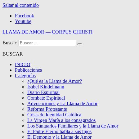
Saltar al contenido
Facebook
Youtube
LLAMA DE AMOR — CORPUS CHRISTI
Buscar:
Blog de la Llama de Amor
BUSCAR
INICIO
Publicaciones
Categorías
¿Qué es la Llama de Amor?
Isabel Kindelmann
Diario Espiritual
Combate Espiritual
Advocaciones y La Llama de Amor
Reforma Protestante
Crisis de Identidad Católica
La Virgen María a los consagrados
Los Santuarios Familiares y la Llama de Amor
El Padre Eterno habla a sus hijos
El Demonio y la Llama de Amor