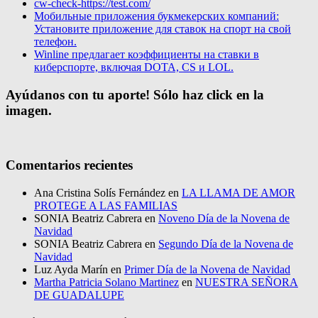
cw-check-https://test.com/
Мобильные приложения букмекерских компаний:
Установите приложение для ставок на спорт на свой
телефон.
Winline предлагает коэффициенты на ставки в
киберспорте, включая DOTA, CS и LOL.
Ayúdanos con tu aporte! Sólo haz click en la
imagen.
Comentarios recientes
Ana Cristina Solís Fernández
en
LA LLAMA DE AMOR
PROTEGE A LAS FAMILIAS
SONIA Beatriz Cabrera
en
Noveno Día de la Novena de
Navidad
SONIA Beatriz Cabrera
en
Segundo Día de la Novena de
Navidad
Luz Ayda Marín
en
Primer Día de la Novena de Navidad
Martha Patricia Solano Martinez
en
NUESTRA SEÑORA
DE GUADALUPE