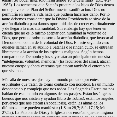
temas! Su poder llega sólo hasta donde Yo le determino” (DE 4-2-
1963). Los tormentos que Satanás procura a los hijos de Dios tienen
un objetivo en el Plan del Señor: nuestra santificación. Dios no
permitiría en nuestra vida nada que pudiera hacernos daño. Por lo
tanto debemos considerar que la Divina Providencia se sirve de la
acción diabólica para darnos oportunidades de crecer espiritualmente
y de llegar a la más alta santidad. Sin embargo hay que tener en
cuenta que no es lo mismo aceptar con humildad la voluntad de
Dios, que permite sobre nosotros la acción diabólica, que invocar al
Demonio en contra de la voluntad de Dios. En este segundo caso
quienes llaman en su auxilio a Satanás o le rinden culto, se entregan
libremente a la acción de los espíritus malignos. Según hemos
compartido el Demonio y los suyos atacan principalmente nuestra
“inteligencia, voluntad, memoria” (las facultades del alma), atacan
nuestro cuerpo y ahora veremos que atacan también el entorno en
que vivimos.
Más allá de nuestros ojos hay un mundo poblado por entes
espirituales que tratan de tomar contacto con nosotros. Es un mundo
desconocido y complejo que nos rodea. Las Sagradas Escrituras nos
hablan de este mundo en algunos de sus pasajes. Están los ángeles
buenos que nos asisten y ayudan (libro de Tobías), están los ángeles
perversos que nos atacan (Apocalipsis), están las almas de los
difuntos que se pueden manifestar (1 Sam 28,7; Sab 17,15; Mt
27,52). La Palabra de Dios y la Iglesia nos enseñan que de ninguna