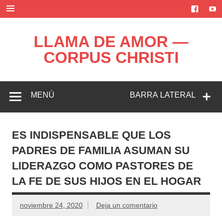
Saltar
al
contenido
LLAMA DE AMOR —
CORPUS CHRISTI
Blog de la Llama de Amor
MENÚ
BARRA LATERAL
ES INDISPENSABLE QUE LOS
PADRES DE FAMILIA ASUMAN SU
LIDERAZGO COMO PASTORES DE
LA FE DE SUS HIJOS EN EL HOGAR
noviembre 24, 2020
Deja un comentario