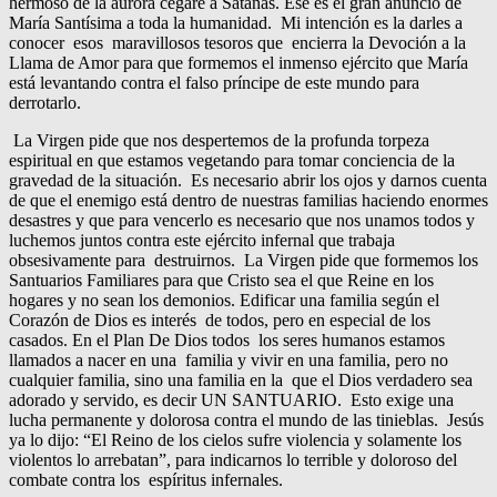
hermoso de la aurora cegaré a Satanás. Ese es el gran anuncio de
María Santísima a toda la humanidad. Mi intención es la darles a
conocer esos maravillosos tesoros que encierra la Devoción a la
Llama de Amor para que formemos el inmenso ejército que María
está levantando contra el falso príncipe de este mundo para
derrotarlo.
La Virgen pide que nos despertemos de la profunda torpeza
espiritual en que estamos vegetando para tomar conciencia de la
gravedad de la situación. Es necesario abrir los ojos y darnos cuenta
de que el enemigo está dentro de nuestras familias haciendo enormes
desastres y que para vencerlo es necesario que nos unamos todos y
luchemos juntos contra este ejército infernal que trabaja
obsesivamente para destruirnos. La Virgen pide que formemos los
Santuarios Familiares para que Cristo sea el que Reine en los
hogares y no sean los demonios. Edificar una familia según el
Corazón de Dios es interés de todos, pero en especial de los
casados. En el Plan De Dios todos los seres humanos estamos
llamados a nacer en una familia y vivir en una familia, pero no
cualquier familia, sino una familia en la que el Dios verdadero sea
adorado y servido, es decir UN SANTUARIO. Esto exige una
lucha permanente y dolorosa contra el mundo de las tinieblas. Jesús
ya lo dijo: “El Reino de los cielos sufre violencia y solamente los
violentos lo arrebatan”, para indicarnos lo terrible y doloroso del
combate contra los espíritus infernales.