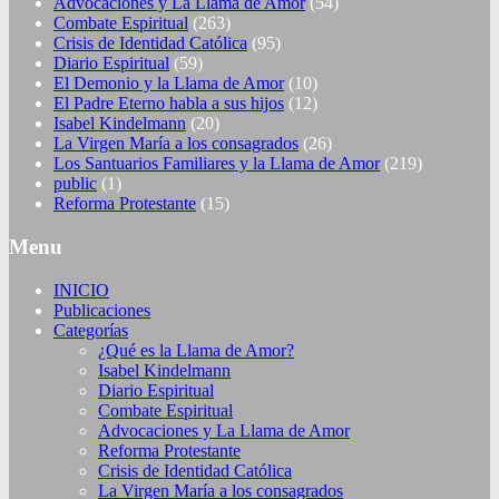
Advocaciones y La Llama de Amor
(54)
Combate Espiritual
(263)
Crisis de Identidad Católica
(95)
Diario Espiritual
(59)
El Demonio y la Llama de Amor
(10)
El Padre Eterno habla a sus hijos
(12)
Isabel Kindelmann
(20)
La Virgen María a los consagrados
(26)
Los Santuarios Familiares y la Llama de Amor
(219)
public
(1)
Reforma Protestante
(15)
Menu
INICIO
Publicaciones
Categorías
¿Qué es la Llama de Amor?
Isabel Kindelmann
Diario Espiritual
Combate Espiritual
Advocaciones y La Llama de Amor
Reforma Protestante
Crisis de Identidad Católica
La Virgen María a los consagrados