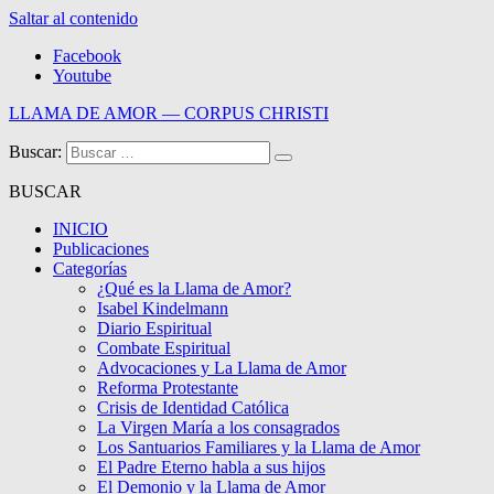
Saltar al contenido
Facebook
Youtube
LLAMA DE AMOR — CORPUS CHRISTI
Buscar:
Blog de la Llama de Amor
BUSCAR
INICIO
Publicaciones
Categorías
¿Qué es la Llama de Amor?
Isabel Kindelmann
Diario Espiritual
Combate Espiritual
Advocaciones y La Llama de Amor
Reforma Protestante
Crisis de Identidad Católica
La Virgen María a los consagrados
Los Santuarios Familiares y la Llama de Amor
El Padre Eterno habla a sus hijos
El Demonio y la Llama de Amor