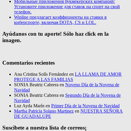
Мобильные приложения букмекерских компаний:
Установите приложение для ставок на спорт на свой
телефон.
Winline предлагает коэффициенты на ставки в
киберспорте, включая DOTA, CS и LOL.
Ayúdanos con tu aporte! Sólo haz click en la
imagen.
Comentarios recientes
Ana Cristina Solís Fernández
en
LA LLAMA DE AMOR
PROTEGE A LAS FAMILIAS
SONIA Beatriz Cabrera
en
Noveno Día de la Novena de
Navidad
SONIA Beatriz Cabrera
en
Segundo Día de la Novena de
Navidad
Luz Ayda Marín
en
Primer Día de la Novena de Navidad
Martha Patricia Solano Martinez
en
NUESTRA SEÑORA
DE GUADALUPE
Suscibete a nuestra lista de correos¡