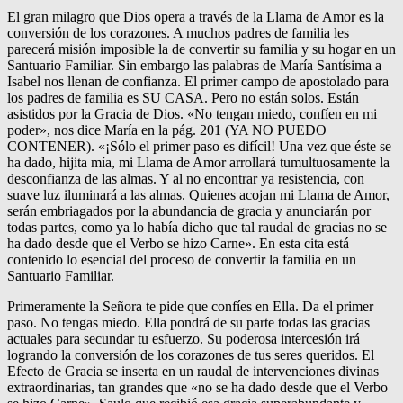
El gran milagro que Dios opera a través de la Llama de Amor es la
conversión de los corazones. A muchos padres de familia les
parecerá misión imposible la de convertir su familia y su hogar en un
Santuario Familiar. Sin embargo las palabras de María Santísima a
Isabel nos llenan de confianza. El primer campo de apostolado para
los padres de familia es SU CASA. Pero no están solos. Están
asistidos por la Gracia de Dios. «No tengan miedo, confíen en mi
poder», nos dice María en la pág. 201 (YA NO PUEDO
CONTENER). «¡Sólo el primer paso es difícil! Una vez que éste se
ha dado, hijita mía, mi Llama de Amor arrollará tumultuosamente la
desconfianza de las almas. Y al no encontrar ya resistencia, con
suave luz iluminará a las almas. Quienes acojan mi Llama de Amor,
serán embriagados por la abundancia de gracia y anunciarán por
todas partes, como ya lo había dicho que tal raudal de gracias no se
ha dado desde que el Verbo se hizo Carne». En esta cita está
contenido lo esencial del proceso de convertir la familia en un
Santuario Familiar.
Primeramente la Señora te pide que confíes en Ella. Da el primer
paso. No tengas miedo. Ella pondrá de su parte todas las gracias
actuales para secundar tu esfuerzo. Su poderosa intercesión irá
logrando la conversión de los corazones de tus seres queridos. El
Efecto de Gracia se inserta en un raudal de intervenciones divinas
extraordinarias, tan grandes que «no se ha dado desde que el Verbo