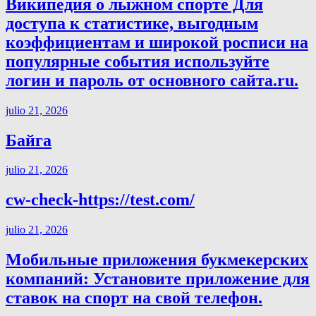
Википедия о лыжном спорте Для
доступа к статистике, выгодным
коэффициентам и широкой росписи на
популярные события используйте
логин и пароль от основного сайта.ru.
julio 21, 2026
Байга
julio 21, 2026
cw-check-https://test.com/
julio 21, 2026
Мобильные приложения букмекерских
компаний: Установите приложение для
ставок на спорт на свой телефон.