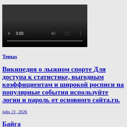
Temas
Википедия о лыжном спорте Для
доступа к статистике, выгодным
коэффициентам и широкой росписи на
популярные события используйте
логин и пароль от основного сайта.ru.
julio 21, 2026
Байга