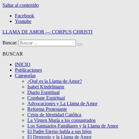
Saltar al contenido
Facebook
Youtube
LLAMA DE AMOR — CORPUS CHRISTI
Buscar:
Blog de la Llama de Amor
BUSCAR
INICIO
Publicaciones
Categorías
¿Qué es la Llama de Amor?
Isabel Kindelmann
Diario Espiritual
Combate Espiritual
Advocaciones y La Llama de Amor
Reforma Protestante
Crisis de Identidad Católica
La Virgen María a los consagrados
Los Santuarios Familiares y la Llama de Amor
El Padre Eterno habla a sus hijos
El Demonio y la Llama de Amor