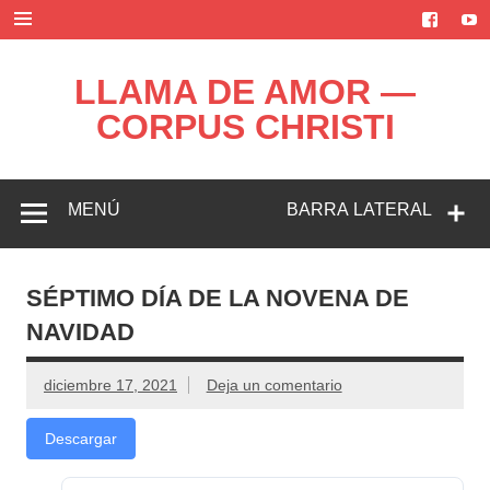
Saltar
al
contenido
LLAMA DE AMOR —
CORPUS CHRISTI
Blog de la Llama de Amor
MENÚ
BARRA LATERAL
SÉPTIMO DÍA DE LA NOVENA DE
NAVIDAD
diciembre 17, 2021
Deja un comentario
Descargar