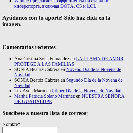
Winline предлагает коэффициенты на ставки в
киберспорте, включая DOTA, CS и LOL.
Ayúdanos con tu aporte! Sólo haz click en la
imagen.
Comentarios recientes
Ana Cristina Solís Fernández
en
LA LLAMA DE AMOR
PROTEGE A LAS FAMILIAS
SONIA Beatriz Cabrera
en
Noveno Día de la Novena de
Navidad
SONIA Beatriz Cabrera
en
Segundo Día de la Novena de
Navidad
Luz Ayda Marín
en
Primer Día de la Novena de Navidad
Martha Patricia Solano Martinez
en
NUESTRA SEÑORA
DE GUADALUPE
Suscibete a nuestra lista de correos¡
Nombre*