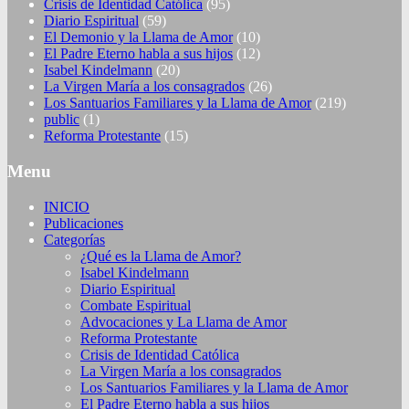
Crisis de Identidad Católica
(95)
Diario Espiritual
(59)
El Demonio y la Llama de Amor
(10)
El Padre Eterno habla a sus hijos
(12)
Isabel Kindelmann
(20)
La Virgen María a los consagrados
(26)
Los Santuarios Familiares y la Llama de Amor
(219)
public
(1)
Reforma Protestante
(15)
Menu
INICIO
Publicaciones
Categorías
¿Qué es la Llama de Amor?
Isabel Kindelmann
Diario Espiritual
Combate Espiritual
Advocaciones y La Llama de Amor
Reforma Protestante
Crisis de Identidad Católica
La Virgen María a los consagrados
Los Santuarios Familiares y la Llama de Amor
El Padre Eterno habla a sus hijos