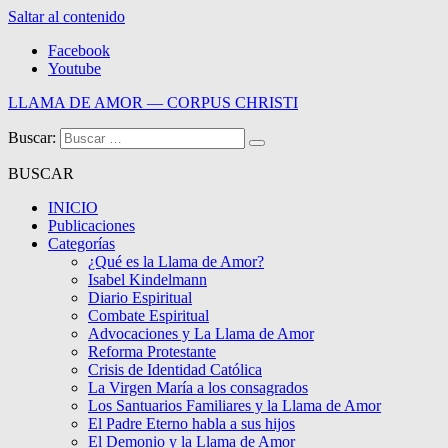
Saltar al contenido
Facebook
Youtube
LLAMA DE AMOR — CORPUS CHRISTI
Buscar:
Blog de la Llama de Amor
BUSCAR
INICIO
Publicaciones
Categorías
¿Qué es la Llama de Amor?
Isabel Kindelmann
Diario Espiritual
Combate Espiritual
Advocaciones y La Llama de Amor
Reforma Protestante
Crisis de Identidad Católica
La Virgen María a los consagrados
Los Santuarios Familiares y la Llama de Amor
El Padre Eterno habla a sus hijos
El Demonio y la Llama de Amor