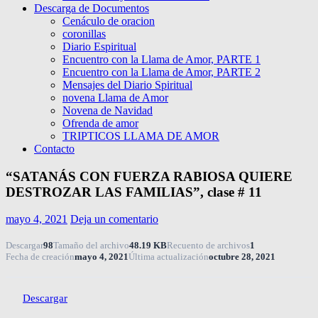
Descarga de Documentos
Cenáculo de oracion
coronillas
Diario Espiritual
Encuentro con la Llama de Amor, PARTE 1
Encuentro con la Llama de Amor, PARTE 2
Mensajes del Diario Spiritual
novena Llama de Amor
Novena de Navidad
Ofrenda de amor
TRIPTICOS LLAMA DE AMOR
Contacto
“SATANÁS CON FUERZA RABIOSA QUIERE
DESTROZAR LAS FAMILIAS”, clase # 11
mayo 4, 2021
Deja un comentario
Descargar
98
Tamaño del archivo
48.19 KB
Recuento de archivos
1
Fecha de creación
mayo 4, 2021
Última actualización
octubre 28, 2021
Descargar