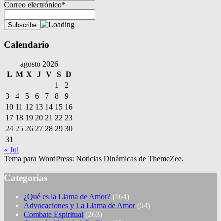
Correo electrónico*
Calendario
agosto 2026
L
M
X
J
V
S
D
1
2
3
4
5
6
7
8
9
10
11
12
13
14
15
16
17
18
19
20
21
22
23
24
25
26
27
28
29
30
31
« Jul
Tema para WordPress: Noticias Dinámicas de ThemeZee.
Categorias
¿Qué es la Llama de Amor?
(164)
Advocaciones y La Llama de Amor
(54)
Combate Espiritual
(263)