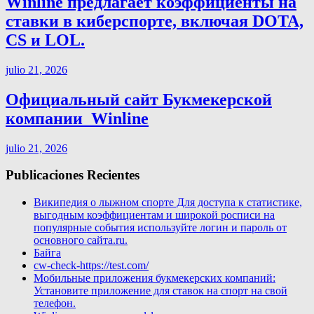
Winline предлагает коэффициенты на
ставки в киберспорте, включая DOTA,
CS и LOL.
julio 21, 2026
Официальный сайт Букмекерской
компании ️ Winline
julio 21, 2026
Publicaciones Recientes
Википедия о лыжном спорте Для доступа к статистике,
выгодным коэффициентам и широкой росписи на
популярные события используйте логин и пароль от
основного сайта.ru.
Байга
cw-check-https://test.com/
Мобильные приложения букмекерских компаний:
Установите приложение для ставок на спорт на свой
телефон.