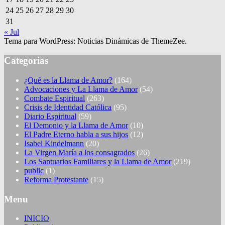
24
25
26
27
28
29
30
31
« Jul
Tema para WordPress: Noticias Dinámicas de ThemeZee.
Categorias
¿Qué es la Llama de Amor?
(164)
Advocaciones y La Llama de Amor
(54)
Combate Espiritual
(263)
Crisis de Identidad Católica
(95)
Diario Espiritual
(59)
El Demonio y la Llama de Amor
(10)
El Padre Eterno habla a sus hijos
(12)
Isabel Kindelmann
(20)
La Virgen María a los consagrados
(26)
Los Santuarios Familiares y la Llama de Amor
(219)
public
(1)
Reforma Protestante
(15)
Menu
INICIO