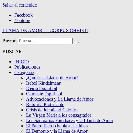
Saltar al contenido
Facebook
Youtube
LLAMA DE AMOR — CORPUS CHRISTI
Buscar:
Blog de la Llama de Amor
BUSCAR
INICIO
Publicaciones
Categorías
¿Qué es la Llama de Amor?
Isabel Kindelmann
Diario Espiritual
Combate Espiritual
Advocaciones y La Llama de Amor
Reforma Protestante
Crisis de Identidad Católica
La Virgen María a los consagrados
Los Santuarios Familiares y la Llama de Amor
El Padre Eterno habla a sus hijos
El Demonio y la Llama de Amor