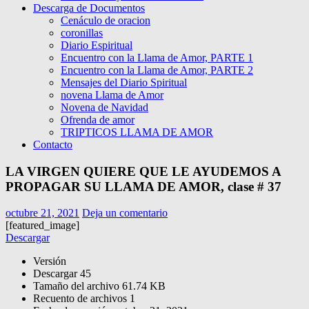
Descarga de Documentos
Cenáculo de oracion
coronillas
Diario Espiritual
Encuentro con la Llama de Amor, PARTE 1
Encuentro con la Llama de Amor, PARTE 2
Mensajes del Diario Spiritual
novena Llama de Amor
Novena de Navidad
Ofrenda de amor
TRIPTICOS LLAMA DE AMOR
Contacto
LA VIRGEN QUIERE QUE LE AYUDEMOS A
PROPAGAR SU LLAMA DE AMOR, clase # 37
octubre 21, 2021
Deja un comentario
[featured_image]
Descargar
Versión
Descargar
45
Tamaño del archivo
61.74 KB
Recuento de archivos
1