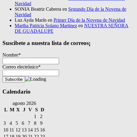
Navidad
SONIA Beatriz Cabrera
en
Segundo Día de la Novena de
Navidad
Luz Ayda Marín
en
Primer Día de la Novena de Navidad
Martha Patricia Solano Martinez
en
NUESTRA SEÑORA
DE GUADALUPE
Suscibete a nuestra lista de correos¡
Nombre*
Correo electrónico*
Calendario
agosto 2026
L
M
X
J
V
S
D
1
2
3
4
5
6
7
8
9
10
11
12
13
14
15
16
17
18
19
20
21
22
23