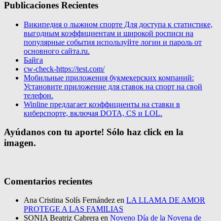
Publicaciones Recientes
Википедия о лыжном спорте Для доступа к статистике,
выгодным коэффициентам и широкой росписи на
популярные события используйте логин и пароль от
основного сайта.ru.
Байга
cw-check-https://test.com/
Мобильные приложения букмекерских компаний:
Установите приложение для ставок на спорт на свой
телефон.
Winline предлагает коэффициенты на ставки в
киберспорте, включая DOTA, CS и LOL.
Ayúdanos con tu aporte! Sólo haz click en la
imagen.
Comentarios recientes
Ana Cristina Solís Fernández
en
LA LLAMA DE AMOR
PROTEGE A LAS FAMILIAS
SONIA Beatriz Cabrera
en
Noveno Día de la Novena de