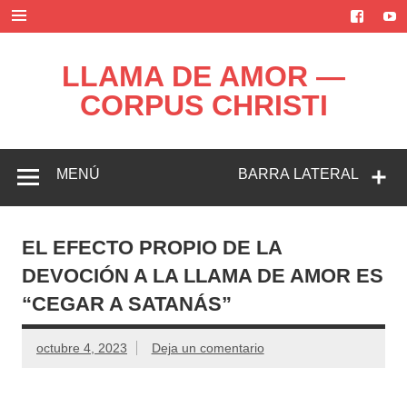
Saltar
al
contenido
LLAMA DE AMOR —
CORPUS CHRISTI
Blog de la Llama de Amor
MENÚ
BARRA LATERAL
EL EFECTO PROPIO DE LA
DEVOCIÓN A LA LLAMA DE AMOR ES
“CEGAR A SATANÁS”
octubre 4, 2023
Deja un comentario