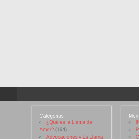
Categorias
Men
¿Qué es la Llama de
I
Amor?
(164)
P
Advocaciones y La Llama
C