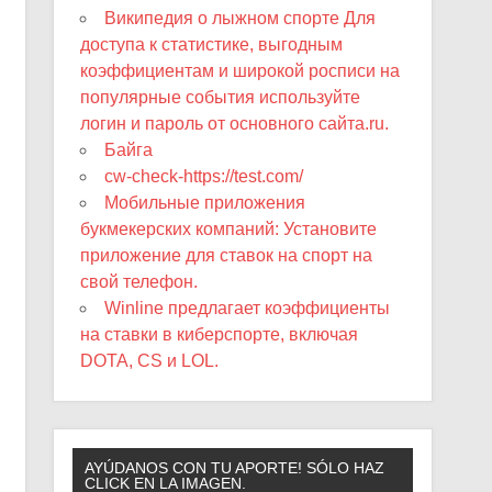
Википедия о лыжном спорте Для
доступа к статистике, выгодным
коэффициентам и широкой росписи на
популярные события используйте
логин и пароль от основного сайта.ru.
Байга
cw-check-https://test.com/
Мобильные приложения
букмекерских компаний: Установите
приложение для ставок на спорт на
свой телефон.
Winline предлагает коэффициенты
на ставки в киберспорте, включая
DOTA, CS и LOL.
AYÚDANOS CON TU APORTE! SÓLO HAZ
CLICK EN LA IMAGEN.