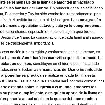
 este es el mensaje de la llama de amor del inmaculado
a de las familias del mundo.
En primer lugar a las católicas y
ma, Pontevedra y Tuy ha sido combatido tremendamente, para
lizará el pedido fundamental de la virgen:
La consagración
sa tremenda oposición estuvo y está ya lo comprendemos
de los cristianos especialmente los de la jerarquía fueron
 Jesús y de María. La consagración de cada familia al sagrado
es de trascendental importancia.
esta nación fue protegida y trasformada espiritualmente, en
La Llama de Amor hará las maravillas que ella promete. La
s sábados del mes;
constituyen en el triunfo del Inmaculado
uidadosamente
todas las enseñanzas del Diario Espiritual de
l ponerlas en práctica se realiza en cada familia esta
 triunfara.
Jesús dice que su madre será honrada como nunca
 se extienda sobre la iglesia y el mundo, entonces los
a su pleno cumplimiento, este quinto aporte de la llama de
sobrepasar la actual crisis en la que se debaten muchos
car los errores que se dan en muchos sectores, deberíamos