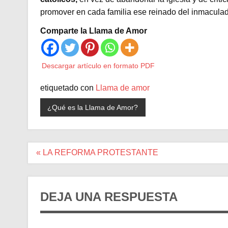
promover en cada familia ese reinado del inmacula
Comparte la Llama de Amor
Descargar artículo en formato PDF
etiquetado con
Llama de amor
¿Qué es la Llama de Amor?
Navegación
« LA REFORMA PROTESTANTE
de
entradas
DEJA UNA RESPUESTA