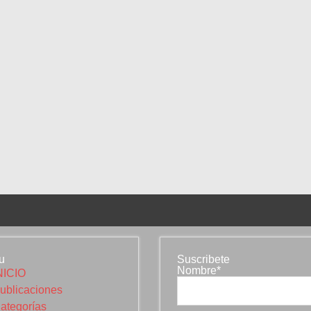
u
Suscribete
Nombre*
NICIO
ublicaciones
ategorías