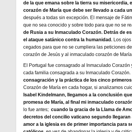
de la que emana sobre la tierra su misericordia,
corazón de María que debe ser llevado a cada un
después a todas sin excepción. El mensaje de Fáti
que no sea conocido y sobre todo para que no se rea
de Rusia a su Inmaculado Corazón. Detrás de e
el ataque satánico contra la humanidad.
Los ojos 
cegados para que no se cumpliera las peticiones de
corazón de Jesús y al inmaculado corazón de María 
El Portugal fue consagrado al Inmaculado Corazón y 
cada familia consagrada a su Inmaculado Corazón.
consagración y la práctica de los cinco primero
Corazón de María en cada hogar, si analizamos c
Isabel Kindelmann, llegamos a la conclusión que a
promesa de María, al final mi inmaculado corazón
lo fue antes;
cuando la gracia de la Llama de Amor
decretos del concilio vaticano segundo llegaran 
amor a la iglesia es de primer importancia para 
católicos,
en vez de abandonar la iglesia y de criti