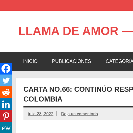
Saltar
al
contenido
LLAMA DE AMOR —
Blog de la Llama de Amor
INICIO
PUBLICACIONES
CATEGORÍ
CARTA NO.66: CONTINÚO RESP
COLOMBIA
julio 28, 2022
Deja un comentario