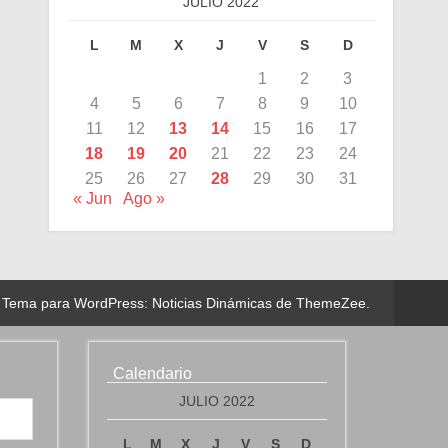
JULIO 2022
L
M
X
J
V
S
D
1
2
3
4
5
6
7
8
9
10
11
12
13
14
15
16
17
18
19
20
21
22
23
24
25
26
27
28
29
30
31
« Jun
Ago »
Tema para WordPress: Noticias Dinámicas de ThemeZee.
Calendario
JULIO 2022
L
M
X
J
V
S
D