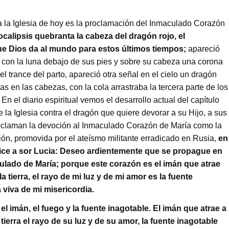
a la Iglesia de hoy es la proclamación del Inmaculado Corazón
ocalipsis quebranta la cabeza del dragón rojo, el
ue Dios da al mundo para estos últimos tiempos;
apareció
ol con la luna debajo de sus pies y sobre su cabeza una corona
el trance del parto, apareció otra señal en el cielo un dragón
 en las cabezas, con la cola arrastraba la tercera parte de los
). En el diario espiritual vemos el desarrollo actual del capítulo
 la Iglesia contra el dragón que quiere devorar a su Hijo, a sus
roclaman la devoción al Inmaculado Corazón de María como la
n, promovida por el ateísmo militante erradicado en Rusia,
en
dice a sor Lucia: Deseo ardientemente que se propague en
ulado de María; porque este corazón es el imán que atrae
a tierra, el rayo de mi luz y de mi amor es la fuente
 viva de mi misericordia.
 imán, el fuego y la fuente inagotable. El imán que atrae a
 tierra el rayo de su luz y de su amor, la fuente inagotable