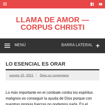
Saltar
al
contenido
LLAMA DE AMOR —
CORPUS CHRISTI
Blog de la Llama de Amor
MENÚ
BARRA LATERAL
LO ESENCIAL ES ORAR
agosto 10, 2021
Deja un comentario
Lo más importante en el combate contra los espíritus
malignos es conseguir la ayuda de Dios porque con
nuestras propias fuerzas no podemos nada. En el