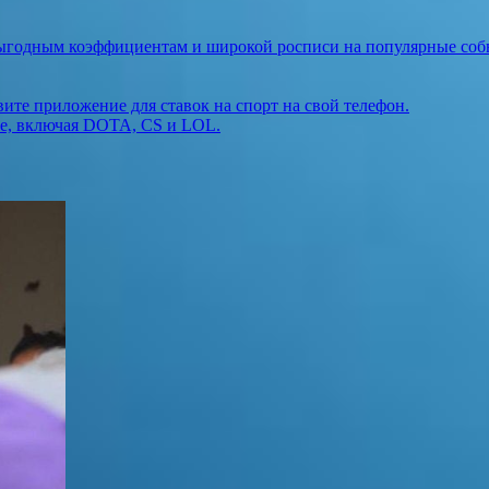
ыгодным коэффициентам и широкой росписи на популярные событ
те приложение для ставок на спорт на свой телефон.
те, включая DOTA, CS и LOL.