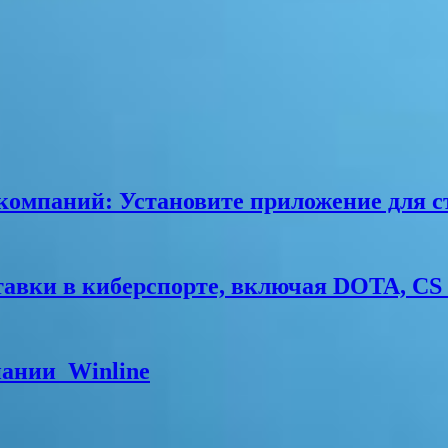
мпаний: Установите приложение для ста
тавки в киберспорте, включая DOTA, CS
нии ️ Winline