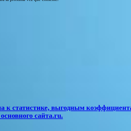
па к статистике, выгодным коэффициент
основного сайта.ru.