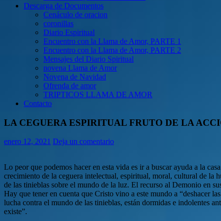
Descarga de Documentos
Cenáculo de oracion
coronillas
Diario Espiritual
Encuentro con la Llama de Amor, PARTE 1
Encuentro con la Llama de Amor, PARTE 2
Mensajes del Diario Spiritual
novena Llama de Amor
Novena de Navidad
Ofrenda de amor
TRIPTICOS LLAMA DE AMOR
Contacto
LA CEGUERA ESPIRITUAL FRUTO DE LA ACC
enero 12, 2021
Deja un comentario
Lo peor que podemos hacer en esta vida es ir a buscar ayuda a la casa
crecimiento de la ceguera intelectual, espiritual, moral, cultural d
de las tinieblas sobre el mundo de la luz. El recurso al Demonio en s
Hay que tener en cuenta que Cristo vino a este mundo a “deshacer las 
lucha contra el mundo de las tinieblas, están dormidas e indolentes a
existe”.