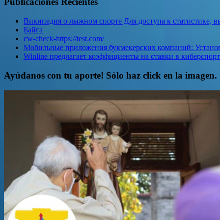
Publicaciones Recientes
Википедия о лыжном спорте Для доступа к статистике, в
Байга
cw-check-https://test.com/
Мобильные приложения букмекерских компаний: Установи
Winline предлагает коэффициенты на ставки в киберспор
Ayúdanos con tu aporte! Sólo haz click en la imagen.