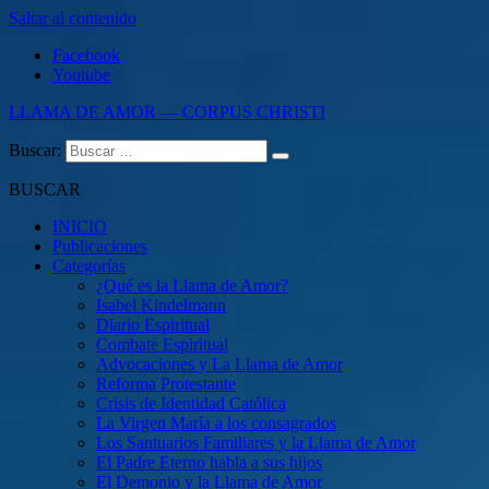
Saltar al contenido
Facebook
Youtube
LLAMA DE AMOR — CORPUS CHRISTI
Buscar:
Blog de la Llama de Amor
BUSCAR
INICIO
Publicaciones
Categorías
¿Qué es la Llama de Amor?
Isabel Kindelmann
Diario Espiritual
Combate Espiritual
Advocaciones y La Llama de Amor
Reforma Protestante
Crisis de Identidad Católica
La Virgen María a los consagrados
Los Santuarios Familiares y la Llama de Amor
El Padre Eterno habla a sus hijos
El Demonio y la Llama de Amor