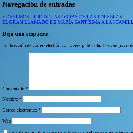
Navegación de entradas
« DEBEMOS HUIR DE LAS OBRAS DE LAS TINIEBLAS
EL GRAN LLAMADO DE MARÍA SANTÍSIMA A LAS FAMILIAS
Deja una respuesta
Tu dirección de correo electrónico no será publicada.
Los campos obli
Comentario
*
Nombre
*
Correo electrónico
*
Web
Guarda mi nombre, correo electrónico y web en este navegador p