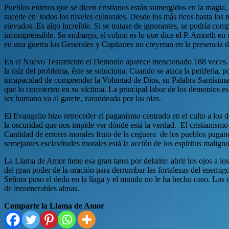
Pueblos enteros que se dicen cristianos están sumergidos en la magia, e
sucede en todos los niveles culturales. Desde los más ricos hasta los
elevados. Es algo increíble. Si se tratase de ignorantes, se podría com
incomprensible. Sn embargo, el colmo es lo que dice el P. Amorth en s
en una guerra los Generales y Capitanes no creyeran en la presencia d
En el Nuevo Testamento el Demonio aparece mencionado 188 veces. La
la raíz del problema, éste se soluciona. Cuando se ataca la periferia, p
incapacidad de comprender la Voluntad de Dios, su Palabra Santísima. 
que lo convierten en su víctima. La principal labor de los demonios es 
ser humano va al garete, zarandeada por las olas.
El Evangelio hizo retroceder el paganismo centrado en el culto a los 
la oscuridad que nos impide ver dónde está la verdad. El cristianismo
Cantidad de errores morales fruto de la ceguera de los pueblos pagano
semejantes esclavitudes morales está la acción de los espíritus malign
La Llama de Amor tiene esa gran tarea por delante: abrir los ojos a los
del gran poder de la oración para derrumbar las fortalezas del enemig
Señora puso el dedo en la llaga y el mundo no le ha hecho caso. Los
de innumerables almas.
Comparte la Llama de Amor