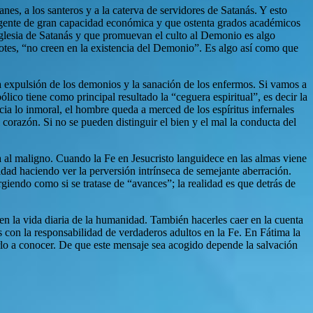
nes, a los santeros y a la caterva de servidores de Satanás. Y esto
or gente de gran capacidad económica y que ostenta grados académicos
a Iglesia de Satanás y que promuevan el culto al Demonio es algo
dotes, “no creen en la existencia del Demonio”. Es algo así como que
expulsión de los demonios y la sanación de los enfermos. Si vamos a
ólico tiene como principal resultado la “ceguera espiritual”, es decir la
ia lo inmoral, el hombre queda a merced de los espíritus infernales
 corazón. Si no se pueden distinguir el bien y el mal la conducta del
a al maligno. Cuando la Fe en Jesucristo languidece en las almas viene
idad haciendo ver la perversión intrínseca de semejante aberración.
iendo como si se tratase de “avances”; la realidad es que detrás de
a en la vida diaria de la humanidad. También hacerles caer en la cuenta
s con la responsabilidad de verdaderos adultos en la Fe. En Fátima la
lo a conocer. De que este mensaje sea acogido depende la salvación