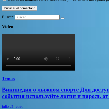
Buscar:
Video
Temas
Википедия о лыжном спорте Для досту
события используйте логин и пароль от 
julio 21, 2026