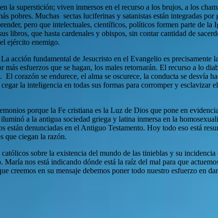
n la superstición; viven inmersos en el recurso a los brujos, a los chama
 más pobres. Muchas sectas luciferinas y satanistas están integradas p
prender, pero que intelectuales, científicos, políticos formen parte de l
us libros, que hasta cardenales y obispos, sin contar cantidad de sacer
el ejército enemigo.
 acción fundamental de Jesucristo en el Evangelio es precisamente la 
or más esfuerzos que se hagan, los males retornarán. El recurso a lo diab
El corazón se endurece, el alma se oscurece, la conducta se desvía hac
cegar la inteligencia en todas sus formas para corromper y esclavizar el
demonios porque la Fe cristiana es la Luz de Dios que pone en evidenci
 iluminó a la antigua sociedad griega y latina inmersa en la homosexual
s están denunciadas en el Antiguo Testamento. Hoy todo eso está resurg
os que ciegan la razón.
 católicos sobre la existencia del mundo de las tinieblas y su incidenci
o. María nos está indicando dónde está la raíz del mal para que actuemo
 que creemos en su mensaje debemos poner todo nuestro esfuerzo en dar