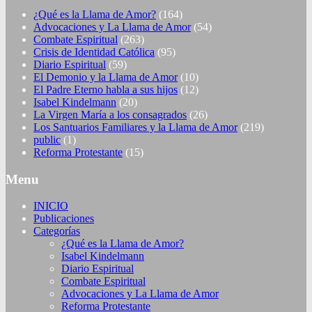
¿Qué es la Llama de Amor?
(164)
Advocaciones y La Llama de Amor
(54)
Combate Espiritual
(263)
Crisis de Identidad Católica
(95)
Diario Espiritual
(59)
El Demonio y la Llama de Amor
(10)
El Padre Eterno habla a sus hijos
(12)
Isabel Kindelmann
(20)
La Virgen María a los consagrados
(26)
Los Santuarios Familiares y la Llama de Amor
(219)
public
(1)
Reforma Protestante
(15)
Menu
INICIO
Publicaciones
Categorías
¿Qué es la Llama de Amor?
Isabel Kindelmann
Diario Espiritual
Combate Espiritual
Advocaciones y La Llama de Amor
Reforma Protestante