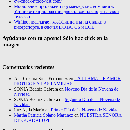
cw-check-https://test.com/
Мобильные приложения букмекерских компаний:
Установите приложение для ставок на спорт на свой
телефон.
Winline предлагает коэффициенты на ставки в
киберспорте, включая DOTA, CS и LOL.
Ayúdanos con tu aporte! Sólo haz click en la
imagen.
Comentarios recientes
Ana Cristina Solís Fernández
en
LA LLAMA DE AMOR
PROTEGE A LAS FAMILIAS
SONIA Beatriz Cabrera
en
Noveno Día de la Novena de
Navidad
SONIA Beatriz Cabrera
en
Segundo Día de la Novena de
Navidad
Luz Ayda Marín
en
Primer Día de la Novena de Navidad
Martha Patricia Solano Martinez
en
NUESTRA SEÑORA
DE GUADALUPE