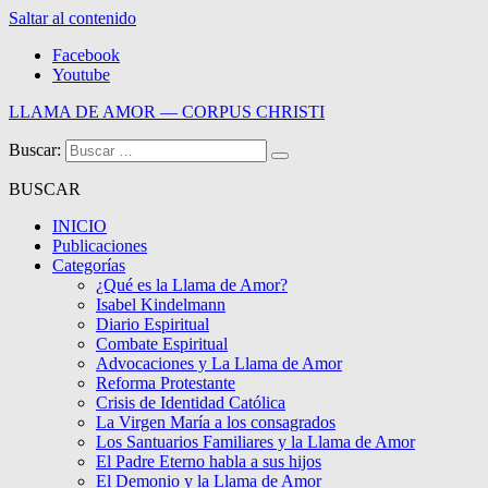
Saltar al contenido
Facebook
Youtube
LLAMA DE AMOR — CORPUS CHRISTI
Buscar:
Blog de la Llama de Amor
BUSCAR
INICIO
Publicaciones
Categorías
¿Qué es la Llama de Amor?
Isabel Kindelmann
Diario Espiritual
Combate Espiritual
Advocaciones y La Llama de Amor
Reforma Protestante
Crisis de Identidad Católica
La Virgen María a los consagrados
Los Santuarios Familiares y la Llama de Amor
El Padre Eterno habla a sus hijos
El Demonio y la Llama de Amor