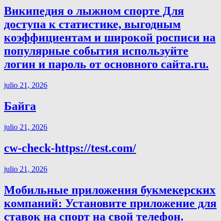
Википедия о лыжном спорте Для
доступа к статистике, выгодным
коэффициентам и широкой росписи на
популярные события используйте
логин и пароль от основного сайта.ru.
julio 21, 2026
Байга
julio 21, 2026
cw-check-https://test.com/
julio 21, 2026
Мобильные приложения букмекерских
компаний: Установите приложение для
ставок на спорт на свой телефон.