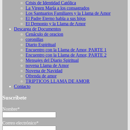
Crisis de Identidad Católica
La Virgen María a los consagrados
Los Santuarios Familiares y la Llama de Amor
El Padre Eterno habla a sus hijos
El Demonio y la Llama de Amor
Descarga de Documentos
Cenáculo de oracion
coronillas
Diario Espiritual
Encuentro con la Llama de Amor, PARTE 1
Encuentro con la Llama de Amor, PARTE 2
Mensajes del Diario Spiritual
novena Llama de Amor
Novena de Navidad
Ofrenda de amor
TRIPTICOS LLAMA DE AMOR
Contacto
Suscribete
Nombre*
Correo electrónico*