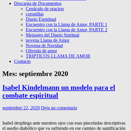
Descarga de Documentos
Cenáculo de oracion
coronillas
Diario Espiritual
Encuentro con la Llama de Amor, PARTE 1
Encuentro con la Llama de Amor, PARTE 2
Mensajes del Diario Spiritual
novena Llama de Amor
Novena de Navidad
Ofrenda de amor
TRIPTICOS LLAMA DE AMOR
Contacto
Mes:
septiembre 2020
Isabel Kindelmann un modelo para el
combate espiritual
septiembre 22, 2020
Deja un comentario
Isabel despliega ante nuestros ojos con esas pinceladas descriptivas
el asedio diabólico que va sufriendo en ese camino de santificación