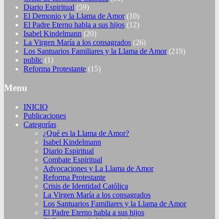
Diario Espiritual
(59)
El Demonio y la Llama de Amor
(10)
El Padre Eterno habla a sus hijos
(12)
Isabel Kindelmann
(20)
La Virgen María a los consagrados
(26)
Los Santuarios Familiares y la Llama de Amor
(219)
public
(1)
Reforma Protestante
(15)
Menu
INICIO
Publicaciones
Categorías
¿Qué es la Llama de Amor?
Isabel Kindelmann
Diario Espiritual
Combate Espiritual
Advocaciones y La Llama de Amor
Reforma Protestante
Crisis de Identidad Católica
La Virgen María a los consagrados
Los Santuarios Familiares y la Llama de Amor
El Padre Eterno habla a sus hijos