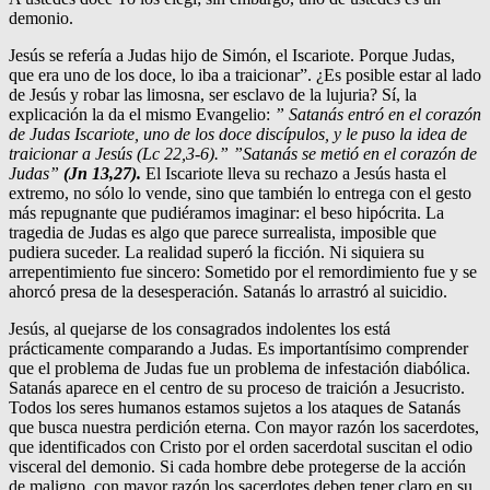
demonio.
Jesús se refería a Judas hijo de Simón, el Iscariote. Porque Judas,
que era uno de los doce, lo iba a traicionar”. ¿Es posible estar al lado
de Jesús y robar las limosna, ser esclavo de la lujuria? Sí, la
explicación la da el mismo Evangelio:
” Satanás entró en el corazón
de Judas Iscariote, uno de los doce discípulos, y le puso la idea de
traicionar a Jesús (Lc 22,3-6).” ”Satanás se metió en el corazón de
Judas”
(Jn 13,27).
El Iscariote lleva su rechazo a Jesús hasta el
extremo, no sólo lo vende, sino que también lo entrega con el gesto
más repugnante que pudiéramos imaginar: el beso hipócrita. La
tragedia de Judas es algo que parece surrealista, imposible que
pudiera suceder. La realidad superó la ficción. Ni siquiera su
arrepentimiento fue sincero: Sometido por el remordimiento fue y se
ahorcó presa de la desesperación. Satanás lo arrastró al suicidio.
Jesús, al quejarse de los consagrados indolentes los está
prácticamente comparando a Judas. Es importantísimo comprender
que el problema de Judas fue un problema de infestación diabólica.
Satanás aparece en el centro de su proceso de traición a Jesucristo.
Todos los seres humanos estamos sujetos a los ataques de Satanás
que busca nuestra perdición eterna. Con mayor razón los sacerdotes,
que identificados con Cristo por el orden sacerdotal suscitan el odio
visceral del demonio. Si cada hombre debe protegerse de la acción
de maligno, con mayor razón los sacerdotes deben tener claro en su