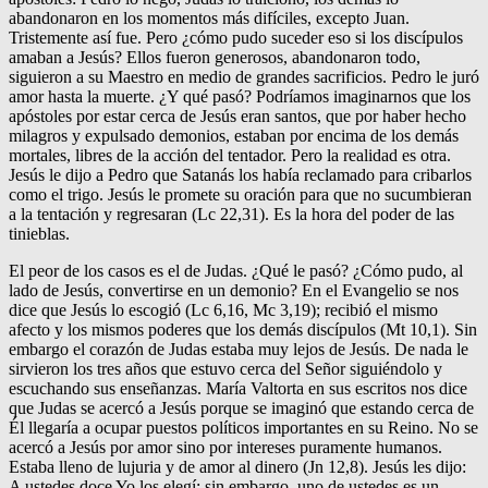
abandonaron en los momentos más difíciles, excepto Juan.
Tristemente así fue. Pero ¿cómo pudo suceder eso si los discípulos
amaban a Jesús? Ellos fueron generosos, abandonaron todo,
siguieron a su Maestro en medio de grandes sacrificios. Pedro le juró
amor hasta la muerte. ¿Y qué pasó? Podríamos imaginarnos que los
apóstoles por estar cerca de Jesús eran santos, que por haber hecho
milagros y expulsado demonios, estaban por encima de los demás
mortales, libres de la acción del tentador. Pero la realidad es otra.
Jesús le dijo a Pedro que Satanás los había reclamado para cribarlos
como el trigo. Jesús le promete su oración para que no sucumbieran
a la tentación y regresaran (Lc 22,31). Es la hora del poder de las
tinieblas.
El peor de los casos es el de Judas. ¿Qué le pasó? ¿Cómo pudo, al
lado de Jesús, convertirse en un demonio? En el Evangelio se nos
dice que Jesús lo escogió (Lc 6,16, Mc 3,19); recibió el mismo
afecto y los mismos poderes que los demás discípulos (Mt 10,1). Sin
embargo el corazón de Judas estaba muy lejos de Jesús. De nada le
sirvieron los tres años que estuvo cerca del Señor siguiéndolo y
escuchando sus enseñanzas. María Valtorta en sus escritos nos dice
que Judas se acercó a Jesús porque se imaginó que estando cerca de
Él llegaría a ocupar puestos políticos importantes en su Reino. No se
acercó a Jesús por amor sino por intereses puramente humanos.
Estaba lleno de lujuria y de amor al dinero (Jn 12,8). Jesús les dijo:
A ustedes doce Yo los elegí; sin embargo, uno de ustedes es un