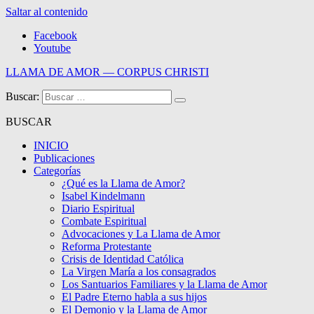
Saltar al contenido
Facebook
Youtube
LLAMA DE AMOR — CORPUS CHRISTI
Buscar:
Blog de la Llama de Amor
BUSCAR
INICIO
Publicaciones
Categorías
¿Qué es la Llama de Amor?
Isabel Kindelmann
Diario Espiritual
Combate Espiritual
Advocaciones y La Llama de Amor
Reforma Protestante
Crisis de Identidad Católica
La Virgen María a los consagrados
Los Santuarios Familiares y la Llama de Amor
El Padre Eterno habla a sus hijos
El Demonio y la Llama de Amor