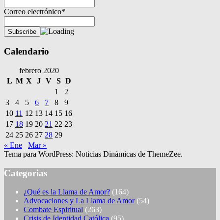
Correo electrónico*
Calendario
febrero 2020
L
M
X
J
V
S
D
1
2
3
4
5
6
7
8
9
10
11
12
13
14
15
16
17
18
19
20
21
22
23
24
25
26
27
28
29
« Ene
Mar »
Tema para WordPress: Noticias Dinámicas de ThemeZee.
Categorias
¿Qué es la Llama de Amor?
(164)
Advocaciones y La Llama de Amor
(54)
Combate Espiritual
(263)
Crisis de Identidad Católica
(95)