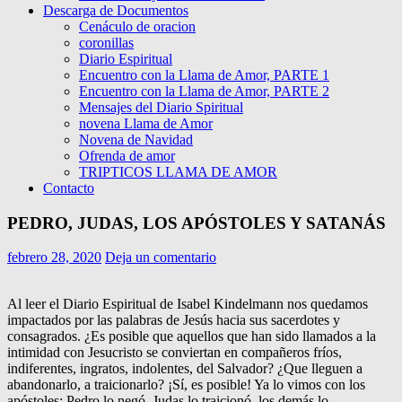
Descarga de Documentos
Cenáculo de oracion
coronillas
Diario Espiritual
Encuentro con la Llama de Amor, PARTE 1
Encuentro con la Llama de Amor, PARTE 2
Mensajes del Diario Spiritual
novena Llama de Amor
Novena de Navidad
Ofrenda de amor
TRIPTICOS LLAMA DE AMOR
Contacto
PEDRO, JUDAS, LOS APÓSTOLES Y SATANÁS
febrero 28, 2020
Deja un comentario
Al leer el Diario Espiritual de Isabel Kindelmann nos quedamos
impactados por las palabras de Jesús hacia sus sacerdotes y
consagrados. ¿Es posible que aquellos que han sido llamados a la
intimidad con Jesucristo se conviertan en compañeros fríos,
indiferentes, ingratos, indolentes, del Salvador? ¿Que lleguen a
abandonarlo, a traicionarlo? ¡Sí, es posible! Ya lo vimos con los
apóstoles: Pedro lo negó, Judas lo traicionó, los demás lo