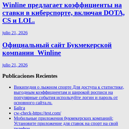
Winline предлагает коэффициенты на
ставки в киберспорте, включая DOTA,
CS и LOL.
julio 21, 2026
Официальный сайт Букмекерской
компании ️ Winline
julio 21, 2026
Publicaciones Recientes
Википедия о лыжном спорте Для доступа к статистике,
выгодным коэффициентам и широкой росписи на
популярные события используйте логин и пароль от
основного сайта.ru.
Байга
cw-check-https://test.com/
Мобильные приложения букмекерских компаний:
Установите приложение для ставок на спорт на свой
телефон.