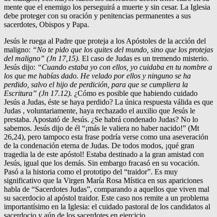
mente que el enemigo los perseguirá a muerte y sin cesar. La Iglesia
debe proteger con su oración y penitencias permanentes a sus
sacerdotes, Obispos y Papa.
Jesús le ruega al Padre que proteja a los Apóstoles de la acción del
maligno:
“No te pido que los quites del mundo, sino que los protejas
del maligno” (Jn 17,15).
El caso de Judas es un tremendo misterio.
Jesús dijo:
“Cuando estaba yo con ellos, yo cuidaba en tu nombre a
los que me habías dado. He velado por ellos y ninguno se ha
perdido, salvo el hijo de perdición, para que se cumpliera la
Escritura” (Jn 17.12).
¿Cómo es posible que habiendo cuidado
Jesús a Judas, éste se haya perdido? La única respuesta válida es que
Judas , voluntariamente, haya rechazado el auxilio que Jesús le
prestaba. Apostató de Jesús. ¿Se habrá condenado Judas? No lo
sabemos. Jesús dijo de él “¡más le valiera no haber nacido!” (Mt
26,24), pero tampoco esta frase podría verse como una aseveración
de la condenación eterna de Judas. De todos modos, ¡qué gran
tragedia la de este apóstol! Estaba destinado a la gran amistad con
Jesús, igual que los demás. Sin embargo fracasó en su vocación.
Pasó a la historia como el prototipo del “traidor”. Es muy
significativo que la Virgen María Rosa Mística en sus apariciones
habla de “Sacerdotes Judas”, comparando a aquellos que viven mal
su sacerdocio al apóstol traidor. Este caso nos remite a un problema
importantísimo en la Iglesia: el cuidado pastoral de los candidatos al
sacerdocio y aún de los sacerdotes en ejercicio.