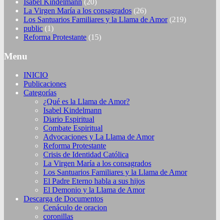
Isabel Kindelmann
(20)
La Virgen María a los consagrados
(26)
Los Santuarios Familiares y la Llama de Amor
(219)
public
(1)
Reforma Protestante
(15)
Menu
INICIO
Publicaciones
Categorías
¿Qué es la Llama de Amor?
Isabel Kindelmann
Diario Espiritual
Combate Espiritual
Advocaciones y La Llama de Amor
Reforma Protestante
Crisis de Identidad Católica
La Virgen María a los consagrados
Los Santuarios Familiares y la Llama de Amor
El Padre Eterno habla a sus hijos
El Demonio y la Llama de Amor
Descarga de Documentos
Cenáculo de oracion
coronillas