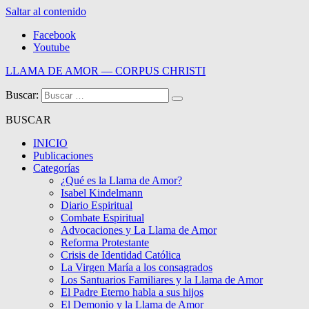
Saltar al contenido
Facebook
Youtube
LLAMA DE AMOR — CORPUS CHRISTI
Buscar:
Blog de la Llama de Amor
BUSCAR
INICIO
Publicaciones
Categorías
¿Qué es la Llama de Amor?
Isabel Kindelmann
Diario Espiritual
Combate Espiritual
Advocaciones y La Llama de Amor
Reforma Protestante
Crisis de Identidad Católica
La Virgen María a los consagrados
Los Santuarios Familiares y la Llama de Amor
El Padre Eterno habla a sus hijos
El Demonio y la Llama de Amor