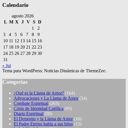
Calendario
agosto 2026
L
M
X
J
V
S
D
1
2
3
4
5
6
7
8
9
10
11
12
13
14
15
16
17
18
19
20
21
22
23
24
25
26
27
28
29
30
31
« Jul
Tema para WordPress: Noticias Dinámicas de ThemeZee.
Categorias
¿Qué es la Llama de Amor?
(164)
Advocaciones y La Llama de Amor
(54)
Combate Espiritual
(263)
Crisis de Identidad Católica
(95)
Diario Espiritual
(59)
El Demonio y la Llama de Amor
(10)
El Padre Eterno habla a sus hijos
(12)