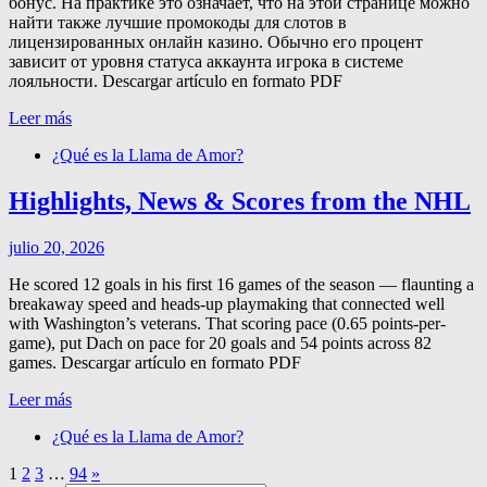
бонус. На практике это означает, что на этой странице можно
найти также лучшие промокоды для слотов в
лицензированных онлайн казино. Обычно его процент
зависит от уровня статуса аккаунта игрока в системе
лояльности. Descargar artículo en formato PDF
Leer más
¿Qué es la Llama de Amor?
Highlights, News & Scores from the NHL
julio 20, 2026
He scored 12 goals in his first 16 games of the season — flaunting a
breakaway speed and heads-up playmaking that connected well
with Washington’s veterans. That scoring pace (0.65 points-per-
game), put Dach on pace for 20 goals and 54 points across 82
games. Descargar artículo en formato PDF
Leer más
¿Qué es la Llama de Amor?
1
2
3
…
94
»